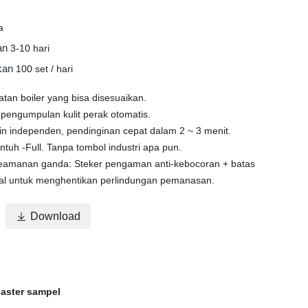
a
man
3-10 hari
okan
100 set / hari
tan boiler yang bisa disesuaikan.
 pengumpulan kulit perak otomatis.
in independen, pendinginan cepat dalam 2 ~ 3 menit.
ntuh -Full. Tanpa tombol industri apa pun.
keamanan ganda: Steker pengaman anti-kebocoran + batas
nal untuk menghentikan perlindungan pemanasan.

Download
oaster sampel