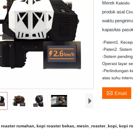
Merek
Kaleido
produk asal
Cin
waktu pengiri
kapasitas pas
-Patent1. Kecepa
-Paten2. Sistem
-Sistem pending
Operasi layar se
-Perlindungan 
atas suhu inter

Email
 roaster rumahan, kopi roaster bekas, mesin_roaster_kopi, kopi r