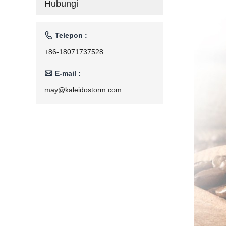
Hubungi
Rumah Tangga
110V/220V

Telepon :
+86-18071737528

E-mail :
may@kaleidostorm.com