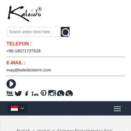

TELEPON :
+86-18071737528
E-MAIL :
may@kaleidostorm.com










Rumah
>
produk
>
Saringan Pemeringkatan Kopi