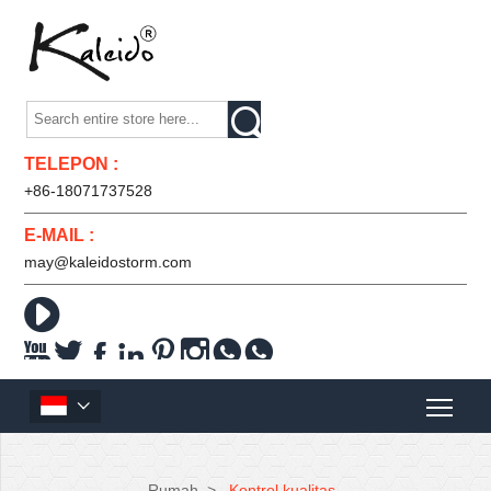

TELEPON :
+86-18071737528
E-MAIL :
may@kaleidostorm.com










Rumah
>
Kontrol kualitas