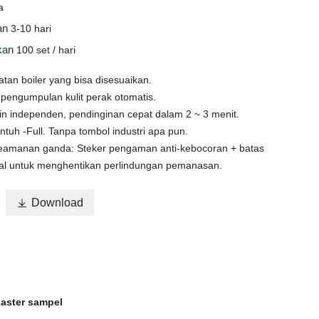
a
man
3-10 hari
okan
100 set / hari
tan boiler yang bisa disesuaikan.
 pengumpulan kulit perak otomatis.
in independen, pendinginan cepat dalam 2 ~ 3 menit.
ntuh -Full. Tanpa tombol industri apa pun.
keamanan ganda: Steker pengaman anti-kebocoran + batas
nal untuk menghentikan perlindungan pemanasan.

Download
oaster sampel