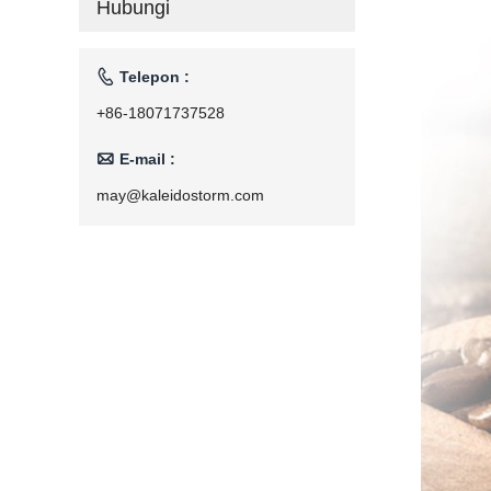
Hubungi
Rumah Tangga
110V/220V

Telepon :
+86-18071737528

E-mail :
may@kaleidostorm.com