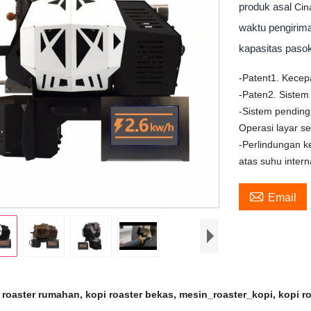
produk asal
Cin
waktu pengiri
kapasitas pas
-Patent1. Kecepa
-Paten2. Sistem
-Sistem pending
Operasi layar se
-Perlindungan 
atas suhu inter

Email
 roaster rumahan, kopi roaster bekas, mesin_roaster_kopi, kopi r