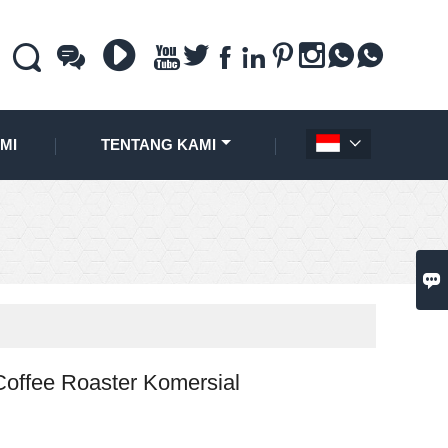











MI
TENTANG KAMI


Coffee Roaster Komersial