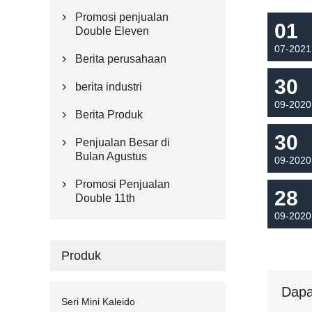
Promosi penjualan

01
Double Eleven
07-2021
Berita perusahaan

30
berita industri

09-2020
Berita Produk

30
Penjualan Besar di

Bulan Agustus
09-2020
Promosi Penjualan

28
Double 11th
09-2020
Produk
Dapa
Seri Mini Kaleido