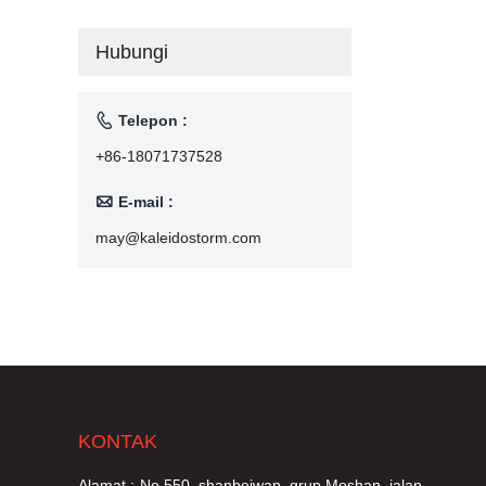
Komersial Mesin
Pemanggang
Hubungi
Rumah Tangga
110V/220V

Telepon :
+86-18071737528

E-mail :
may@kaleidostorm.com
KONTAK
Alamat :
No.550, shanbeiwan, grup Moshan, jalan