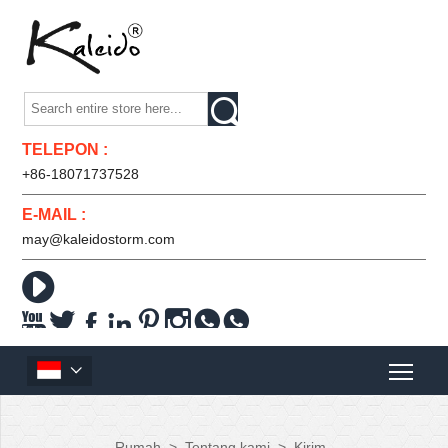

TELEPON :
+86-18071737528
E-MAIL :
may@kaleidostorm.com










Rumah
>
Tentang kami
>
Kirim