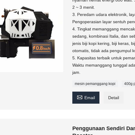
nyaman hemat energi 800 watt. 
2 ~ 3 menit.
3. Peredam udara elektronik, la
Pengoperasian layar sentuh penu
4. Tingkat memanggang mencak
sedang, kombinasi Italia, dan s
jenis biji kopi kering, biji keras
otomatis, tidak ada pengumpul kul
5. Kapasitas terbaik untuk pe
Waktu memanggang tunggal adal
jam.
mesin pemanggang kopi
400g 

Email
Detail
Penggunaan Sendiri Dan