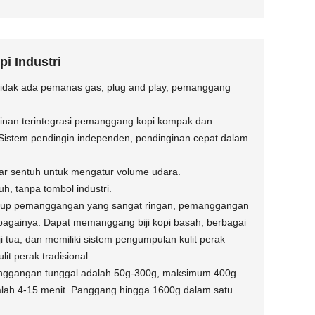
i Industri
, tidak ada pemanas gas, plug and play, pemanggang
inan terintegrasi pemanggang kopi kompak dan
Sistem pendingin independen, pendinginan cepat dalam
yar sentuh untuk mengatur volume udara.
h, tanpa tombol industri.
up pemanggangan yang sangat ringan, pemanggangan
ebagainya. Dapat memanggang biji kopi basah, berbagai
, biji tua, dan memiliki sistem pengumpulan kulit perak
it perak tradisional.
manggangan tunggal adalah 50g-300g, maksimum 400g.
ah 4-15 menit. Panggang hingga 1600g dalam satu