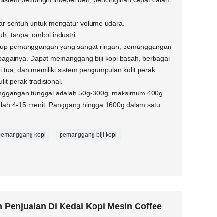
Sistem pendingin independen, pendinginan cepat dalam
yar sentuh untuk mengatur volume udara.
h, tanpa tombol industri.
up pemanggangan yang sangat ringan, pemanggangan
ebagainya. Dapat memanggang biji kopi basah, berbagai
, biji tua, dan memiliki sistem pengumpulan kulit perak
it perak tradisional.
manggangan tunggal adalah 50g-300g, maksimum 400g.
ah 4-15 menit. Panggang hingga 1600g dalam satu
pemanggang kopi
pemanggang biji kopi
 Penjualan Di Kedai Kopi Mesin Coffee