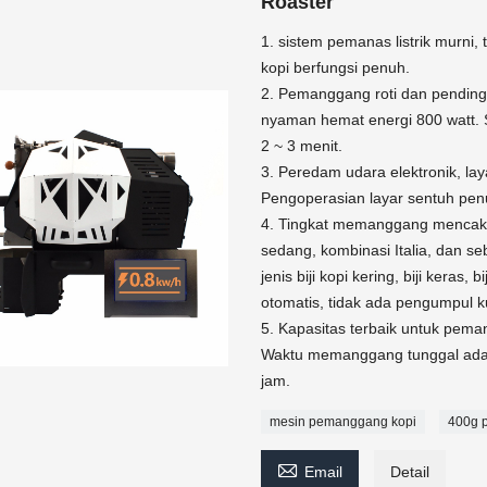
Roaster
1. sistem pemanas listrik murni
kopi berfungsi penuh.
2. Pemanggang roti dan pending
nyaman hemat energi 800 watt. 
2 ~ 3 menit.
3. Peredam udara elektronik, la
Pengoperasian layar sentuh penu
4. Tingkat memanggang mencak
sedang, kombinasi Italia, dan s
jenis biji kopi kering, biji keras
otomatis, tidak ada pengumpul kul
5. Kapasitas terbaik untuk pe
Waktu memanggang tunggal adal
jam.
mesin pemanggang kopi
400g 

Email
Detail