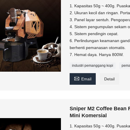
1. Kapasitas 50g ~ 400g. Puaska
2. Ukuran kecil dan ringan. Port
3. Panel layar sentuh. Pengope
4. Sistem pengumpulan sekam ot
5. Sistem pendingin cepat.
6. Perlindungan keamanan ganda
berhenti pemanasan otomatis.
7. Hemat daya. Hanya 800W.
industri pemanggang kopi
pema

Email
Detail
Sniper M2 Coffee Bean
Mini Komersial
1. Kapasitas 50g ~ 400g. Puaska