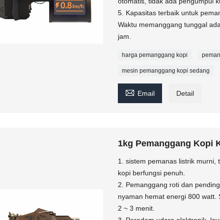
otomatis, tidak ada pengumpul kul
5. Kapasitas terbaik untuk pe
Waktu memanggang tunggal adal
jam.
harga pemanggang kopi
peman
mesin pemanggang kopi sedang

Email
Detail
1kg Pemanggang Kopi K
1. sistem pemanas listrik murni
kopi berfungsi penuh.
2. Pemanggang roti dan pending
nyaman hemat energi 800 watt. 
2 ~ 3 menit.