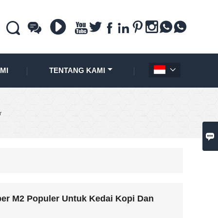











MI
TENTANG KAMI

r

per M2 Populer Untuk Kedai Kopi Dan