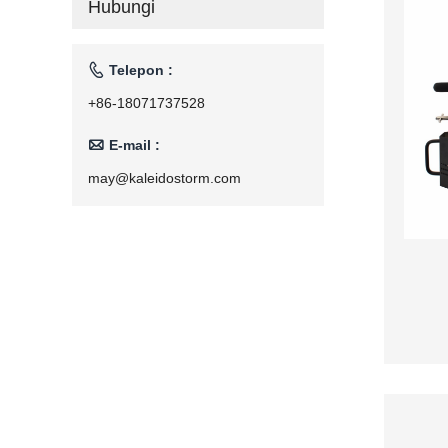
Hubungi
Rumah Tangga
110V/220V

Telepon :
+86-18071737528

E-mail :
may@kaleidostorm.com