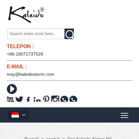

TELEPON :
+86-18071737528
E-MAIL :
may@kaleidostorm.com










Rumah
>
produk
>
Seri Kaleido Sniper M1