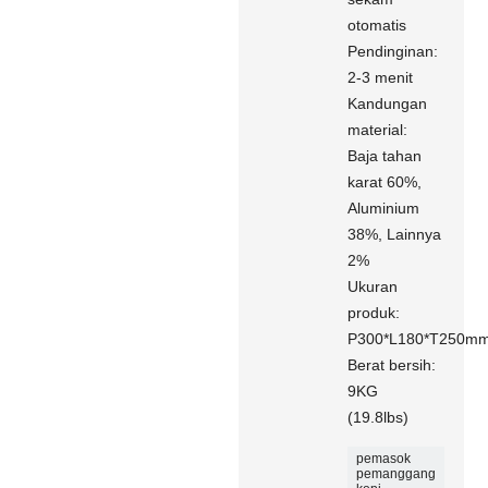
otomatis
Pendinginan:
2-3 menit
Kandungan
material:
Baja tahan
karat 60%,
Aluminium
38%, Lainnya
2%
Ukuran
produk:
P300*L180*T250m
Berat bersih:
9KG
(19.8lbs)
pemasok
pemanggang