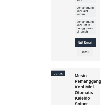
kopi
pemanggang
kopi kecil
terbaik
pemanggang
kopi untuk
penggunaan
di rumah

Email
Detail
panas
Mesin
Pemanggang
Kopi Mini
Otomatis
Kaleido
Sniper