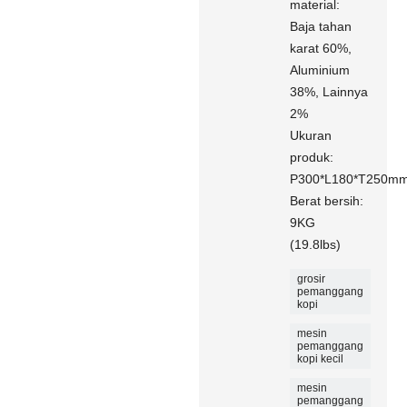
material:
Baja tahan
karat 60%,
Aluminium
38%, Lainnya
2%
Ukuran
produk:
P300*L180*T250m
Berat bersih:
9KG
(19.8lbs)
grosir
pemanggang
kopi
mesin
pemanggang
kopi kecil
mesin
pemanggang