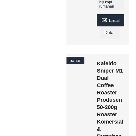
biji kopi
rumahan

Email
Detail
panas
Kaleido
Sniper M1
Dual
Coffee
Roaster
Produsen
50-200g
Roaster
Komersial
&