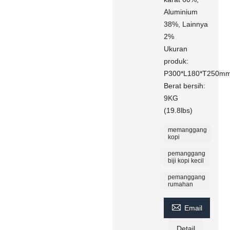
Aluminium
38%, Lainnya
2%
Ukuran
produk:
P300*L180*T250m
Berat bersih:
9KG
(19.8lbs)
memanggang
kopi
pemanggang
biji kopi kecil
pemanggang
rumahan

Email
Detail