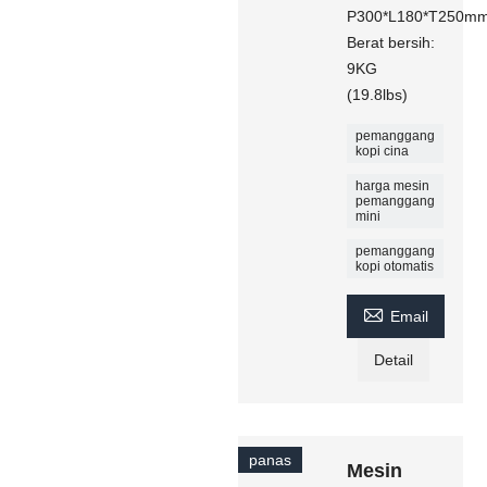
P300*L180*T250m
Berat bersih:
9KG
(19.8lbs)
pemanggang
kopi cina
harga mesin
pemanggang
mini
pemanggang
kopi otomatis

Email
Detail
panas
Mesin