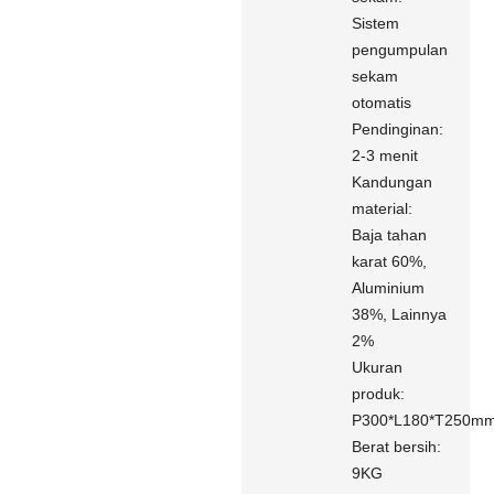
Sistem
pengumpulan
sekam
otomatis
Pendinginan:
2-3 menit
Kandungan
material:
Baja tahan
karat 60%,
Aluminium
38%, Lainnya
2%
Ukuran
produk:
P300*L180*T250m
Berat bersih:
9KG