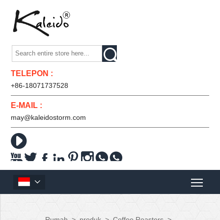

TELEPON :
+86-18071737528
E-MAIL :
may@kaleidostorm.com










Rumah
>
produk
>
Coffee Roasters
>