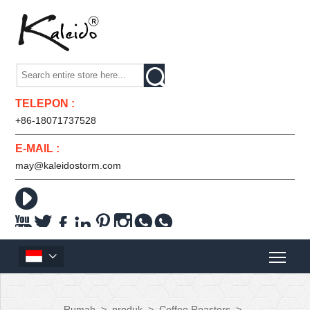

TELEPON :
+86-18071737528
E-MAIL :
may@kaleidostorm.com










Rumah
>
produk
>
Coffee Roasters
>