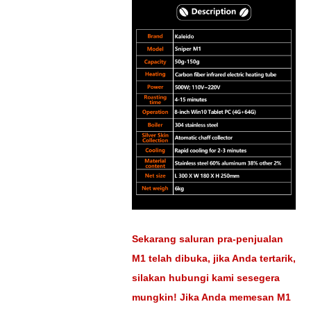
Sekarang saluran pra-penjualan
M1 telah dibuka, jika Anda tertarik,
silakan hubungi kami sesegera
mungkin! Jika Anda memesan M1