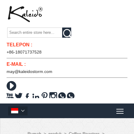

TELEPON :
+86-18071737528
E-MAIL :
may@kaleidostorm.com










Rumah
>
produk
>
Coffee Roasters
>