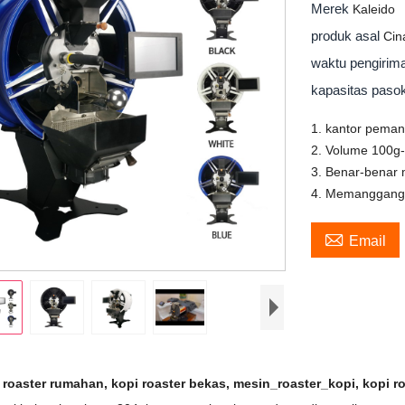
Merek
Kaleido
produk asal
Cin
waktu pengiri
kapasitas pas
1. kantor pema
2. Volume 100g-
3. Benar-benar
4. Memanggang 

Email
 roaster rumahan, kopi roaster bekas, mesin_roaster_kopi, kopi r