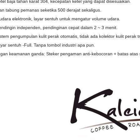
etel baja tahan karat 304, kecepatan ketel yang dapat disesuaikan.
n tabung pemanas seketika 500 derajat sekaligus.
dara elektronik, layar sentuh untuk mengatur volume udara.
endingin independen, pendinginan cepat dalam 2 ~ 3 menit.
stem pengumpulan kulit perak otomatis, tidak ada kolektor kulit perak tr
yar sentuh -Full. Tanpa tombol industri apa pun.
ngan keamanan ganda: Steker pengaman anti-kebocoran + batas atas s