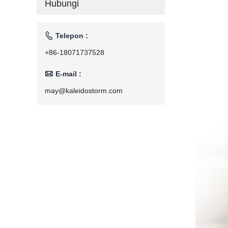
Hubungi
Rumah Tangga
110V/220V

Telepon :
+86-18071737528

E-mail :
may@kaleidostorm.com