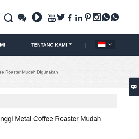











MI
TENTANG KAMI

offee Roaster Mudah Digunakan

Tinggi Metal Coffee Roaster Mudah
n