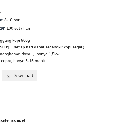
a
man
3-10 hari
okan
100 set / hari
nggang kopi 500g
500g （setiap hari dapat secangkir kopi segar）
 menghemat daya ， hanya 1,5kw
cepat, hanya 5-15 menit

Download
oaster sampel