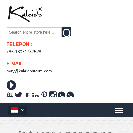

TELEPON :
+86-18071737528
E-MAIL :
may@kaleidostorm.com










Rumah
>
produk
>
pemanggang kopi cerdas